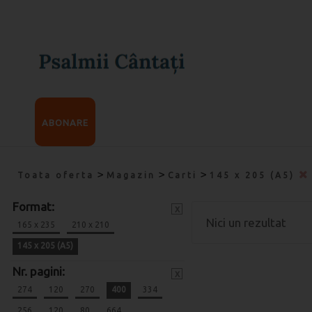
ABONARE
>
>
>
Toata oferta
Magazin
Carti
145 x 205 (A5)
Format:
x
Nici un rezultat
165 x 235
210 x 210
145 x 205 (A5)
Nr. pagini:
x
274
120
270
400
334
256
120
80
664