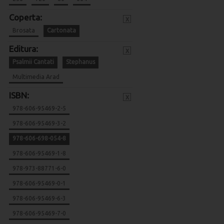
Coperta:
x
Brosata
Cartonata
Editura:
x
Psalmii Cantati
Stephanus
Multimedia Arad
ISBN:
x
978-606-95469-2-5
978-606-95469-3-2
978-606-698-054-8
978-606-95469-1-8
978-973-88771-6-0
978-606-95469-0-1
978-606-95469-6-3
978-606-95469-7-0