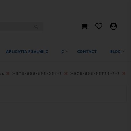
APLICATIA PSALMII C
C
CONTACT
BLOG
>
>
nus
978-606-698-054-8
978-606-95726-7-2