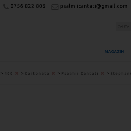
0756 822 806
psalmiicantati@gmail.com
MAGAZIN
>
>
>
>
400
Cartonata
Psalmii Cantati
Stepha