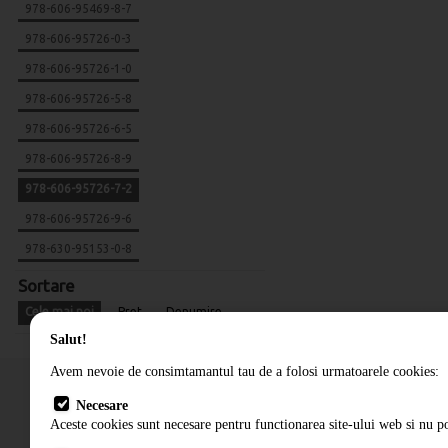
978-606-95469-8-7
978-606-95726-0-3
978-606-95726-1-0
978-606-95726-5-8
978-606-95726-6-5
978-606-95726-8-9
978-606-95726-7-2
978-606-95726-9-6
978-630-95153-0-8
Sortare
Cele mai noi
Pret
Denumire
Salut!
Avem nevoie de consimtamantul tau de a folosi urmatoarele cookies:
Necesare
Aceste cookies sunt necesare pentru functionarea site-ului web si nu po
Cum comand