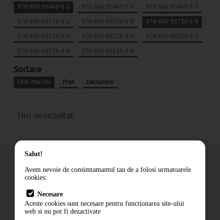
978-606-95469-6-3
978-606-95469-7-0
978-606-95469-8-7
978-606-95726-0-3
978-606-95726-1-0
978-606-95726-5-8
978-606-95726-6-5
978-606-95726-8-9
978-606-95726-7-2
978-606-95726-9-6
978-630-95153-0-8
Sortare
Cele mai noi
Pret
Denumire
Nici un rezultat
Salut!
Avem nevoie de consimtamantul tau de a folosi urmatoarele
cookies:
Cum comand
Necesare
Livrare
Aceste cookies sunt necesare pentru functionarea site-ului
Contact
web si nu pot fi dezactivate