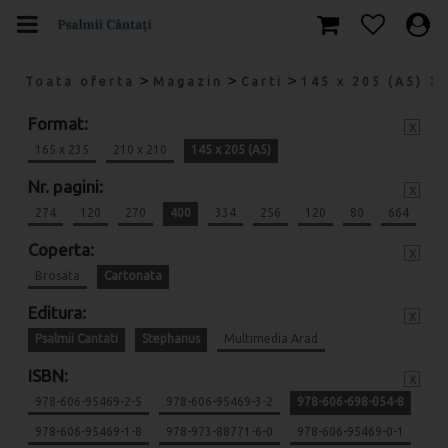
>
>
>
Toata oferta
Magazin
Carti
145 x 205 (A5)
Format:
x
165 x 235
210 x 210
145 x 205 (A5)
Nr. pagini:
x
274
120
270
400
334
256
120
80
664
Coperta:
x
Brosata
Cartonata
Editura:
x
Psalmii Cantati
Stephanus
Multimedia Arad
ISBN:
x
978-606-95469-2-5
978-606-95469-3-2
978-606-698-054-8
978-606-95469-1-8
978-973-88771-6-0
978-606-95469-0-1