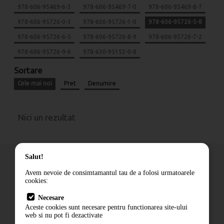
978-606-95469-6-3
978-606-95469-7-0
978-606-95469-8-7
978-606-95726-0-3
978-606-95726-1-0
978-606-95726-5-8
978-606-95726-6-5
978-606-95726-8-9
978-606-95726-7-2
978-606-95726-9-6
978-630-95153-0-8
Sortare
Cele mai noi
Pret
Denumire
Nici un rezultat
Salut!
Avem nevoie de consimtamantul tau de a folosi urmatoarele
cookies:
Cum comand
Necesare
Livrare
Aceste cookies sunt necesare pentru functionarea site-ului
Contact
web si nu pot fi dezactivate