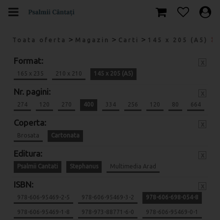
>
>
>
Toata oferta
Magazin
Carti
145 x 205 (A5)
Format:
x
165 x 235
210 x 210
145 x 205 (A5)
Nr. pagini:
x
274
120
270
400
334
256
120
80
664
Coperta:
x
Brosata
Cartonata
Editura:
x
Psalmii Cantati
Stephanus
Multimedia Arad
ISBN:
x
978-606-95469-2-5
978-606-95469-3-2
978-606-698-054-8
978-606-95469-1-8
978-973-88771-6-0
978-606-95469-0-1