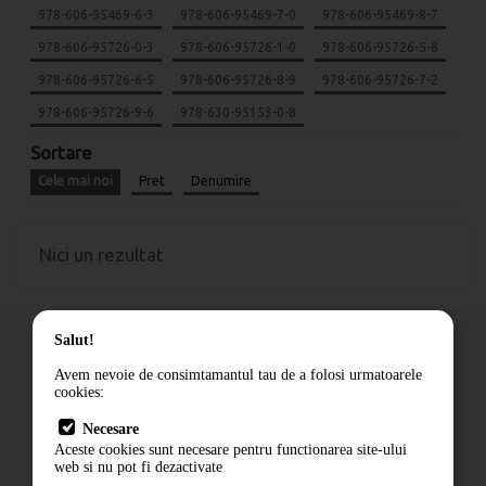
978-606-95469-6-3
978-606-95469-7-0
978-606-95469-8-7
978-606-95726-0-3
978-606-95726-1-0
978-606-95726-5-8
978-606-95726-6-5
978-606-95726-8-9
978-606-95726-7-2
978-606-95726-9-6
978-630-95153-0-8
Sortare
Cele mai noi
Pret
Denumire
Nici un rezultat
Salut!
Avem nevoie de consimtamantul tau de a folosi urmatoarele
cookies:
Cum comand
Necesare
Livrare
Aceste cookies sunt necesare pentru functionarea site-ului
Contact
web si nu pot fi dezactivate