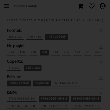
>
>
>
Toata oferta
Magazin
Carti
145 x 205 (A5)
Format:
x
165 x 235
210 x 210
145 x 205 (A5)
Nr. pagini:
x
274
120
270
400
334
256
120
80
664
Coperta:
x
Brosata
Cartonata
Editura:
x
Psalmii Cantati
Stephanus
Multimedia Arad
ISBN:
x
978-606-95469-2-5
978-606-95469-3-2
978-606-698-054-8
978-606-95469-1-8
978-973-88771-6-0
978-606-95469-0-1