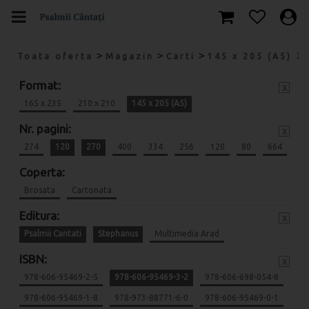
>
>
>
Toata oferta
Magazin
Carti
145 x 205 (A5)
Format:
x
165 x 235
210 x 210
145 x 205 (A5)
Nr. pagini:
x
274
120
270
400
334
256
120
80
664
Coperta:
Brosata
Cartonata
Editura:
x
Psalmii Cantati
Stephanus
Multimedia Arad
ISBN:
x
978-606-95469-2-5
978-606-95469-3-2
978-606-698-054-8
978-606-95469-1-8
978-973-88771-6-0
978-606-95469-0-1