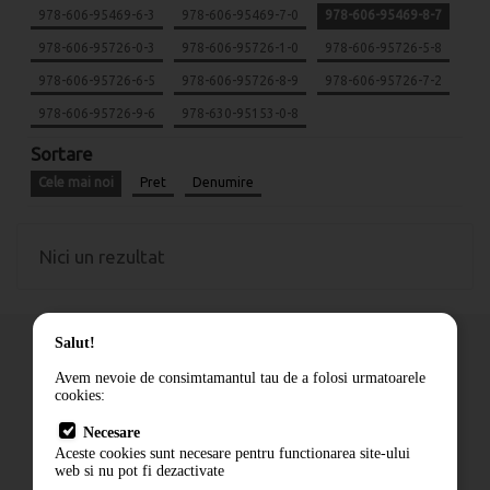
978-606-95469-6-3
978-606-95469-7-0
978-606-95469-8-7
978-606-95726-0-3
978-606-95726-1-0
978-606-95726-5-8
978-606-95726-6-5
978-606-95726-8-9
978-606-95726-7-2
978-606-95726-9-6
978-630-95153-0-8
Sortare
Cele mai noi
Pret
Denumire
Nici un rezultat
Salut!
Avem nevoie de consimtamantul tau de a folosi urmatoarele
cookies:
Cum comand
Necesare
Livrare
Aceste cookies sunt necesare pentru functionarea site-ului
Contact
web si nu pot fi dezactivate