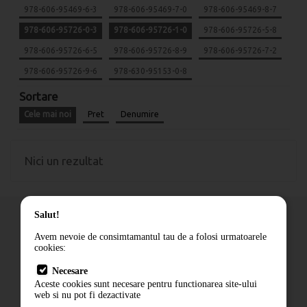
978-606-95469-6-3
978-606-95469-7-0
978-606-95469-8-7
978-606-95726-0-3
978-606-95726-1-0
978-606-95726-5-8
978-606-95726-6-5
978-606-95726-8-9
978-606-95726-7-2
978-606-95726-9-6
978-630-95153-0-8
Sortare
Cele mai noi
Pret
Denumire
Nici un rezultat
Salut!
Avem nevoie de consimtamantul tau de a folosi urmatoarele
cookies:
Cum comand
Necesare
Livrare
Aceste cookies sunt necesare pentru functionarea site-ului
Contact
web si nu pot fi dezactivate