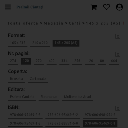
>
>
>
Toata oferta
Magazin
Carti
145 x 205 (A5)
Format:
x
165 x 235
210 x 210
145 x 205 (A5)
Nr. pagini:
x
274
120
270
400
334
256
120
80
664
Coperta:
Brosata
Cartonata
Editura:
Psalmii Cantati
Stephanus
Multimedia Arad
ISBN:
x
978-606-95469-2-5
978-606-95469-3-2
978-606-698-054-8
978-606-95469-1-8
978-973-88771-6-0
978-606-95469-0-1