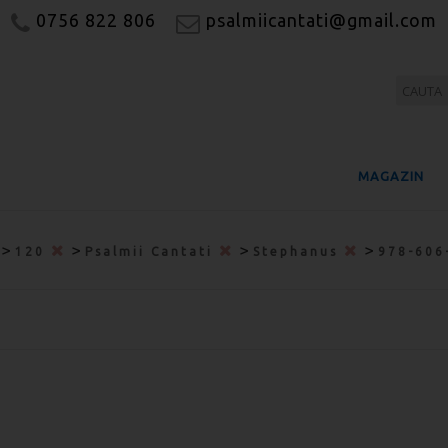
0756 822 806
psalmiicantati@gmail.com
MAGAZIN
>
>
>
>
120
Psalmii Cantati
Stephanus
978-606