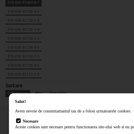
978-606-95469-8-7
978-606-95726-0-3
978-606-95726-1-0
978-606-95726-5-8
978-606-95726-6-5
978-606-95726-8-9
978-606-95726-7-2
978-606-95726-9-6
978-630-95153-0-8
Sortare
Cele mai noi
Pret
Denumire
Salut!
Avem nevoie de consimtamantul tau de a folosi urmatoarele cookies:
Necesare
Aceste cookies sunt necesare pentru functionarea site-ului web si nu po
Cum comand