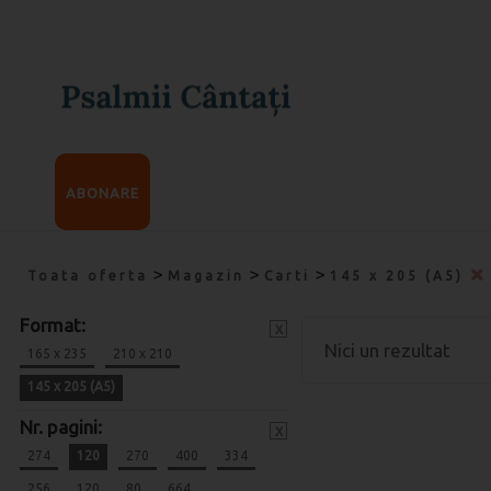
ABONARE
>
>
>
Toata oferta
Magazin
Carti
145 x 205 (A5)
Format:
x
Nici un rezultat
165 x 235
210 x 210
145 x 205 (A5)
Nr. pagini:
x
274
120
270
400
334
256
120
80
664