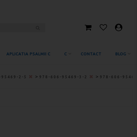
APLICATIA PSALMII C
C
CONTACT
BLOG
>
>
-95469-2-5
978-606-95469-3-2
978-606-9546