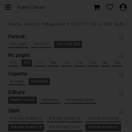
>
>
>
Toata oferta
Magazin
Carti
145 x 205 (A5)
Format:
x
165 x 235
210 x 210
145 x 205 (A5)
Nr. pagini:
x
274
120
270
400
334
256
120
80
664
Coperta:
x
Brosata
Cartonata
Editura:
x
Psalmii Cantati
Stephanus
Multimedia Arad
ISBN:
x
978-606-95469-2-5
978-606-95469-3-2
978-606-698-054-8
978-606-95469-1-8
978-973-88771-6-0
978-606-95469-0-1