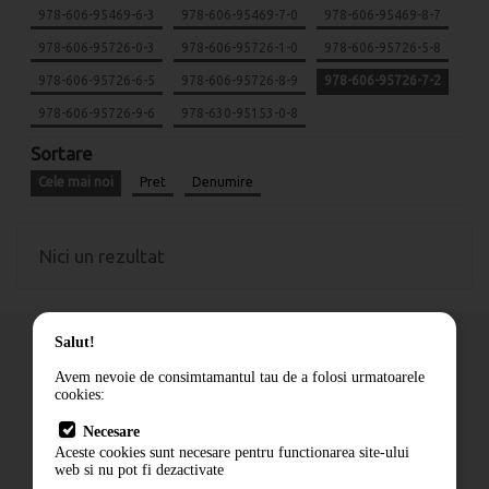
978-606-95469-6-3
978-606-95469-7-0
978-606-95469-8-7
978-606-95726-0-3
978-606-95726-1-0
978-606-95726-5-8
978-606-95726-6-5
978-606-95726-8-9
978-606-95726-7-2
978-606-95726-9-6
978-630-95153-0-8
Sortare
Cele mai noi
Pret
Denumire
Nici un rezultat
Salut!
Avem nevoie de consimtamantul tau de a folosi urmatoarele
cookies:
Cum comand
Necesare
Livrare
Aceste cookies sunt necesare pentru functionarea site-ului
Contact
web si nu pot fi dezactivate