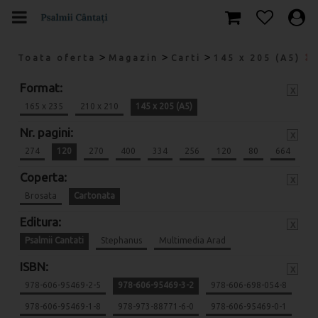
>
>
>
Toata oferta
Magazin
Carti
145 x 205 (A5)
Format:
x
165 x 235
210 x 210
145 x 205 (A5)
Nr. pagini:
x
274
120
270
400
334
256
120
80
664
Coperta:
x
Brosata
Cartonata
Editura:
x
Psalmii Cantati
Stephanus
Multimedia Arad
ISBN:
x
978-606-95469-2-5
978-606-95469-3-2
978-606-698-054-8
978-606-95469-1-8
978-973-88771-6-0
978-606-95469-0-1