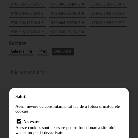
978-606-95469-6-3
978-606-95469-7-0
978-606-95469-8-7
978-606-95726-0-3
978-606-95726-1-0
978-606-95726-5-8
978-606-95726-6-5
978-606-95726-8-9
978-606-95726-7-2
978-606-95726-9-6
978-630-95153-0-8
Sortare
Cele mai noi
Pret
Denumire
Nici un rezultat
Salut!
Avem nevoie de consimtamantul tau de a folosi urmatoarele
cookies:
Cum comand
Necesare
Livrare
Aceste cookies sunt necesare pentru functionarea site-ului
Contact
web si nu pot fi dezactivate