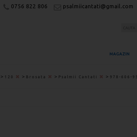
0756 822 806
psalmiicantati@gmail.com
MAGAZIN
>
>
>
>
120
Brosata
Psalmii Cantati
978-606-9