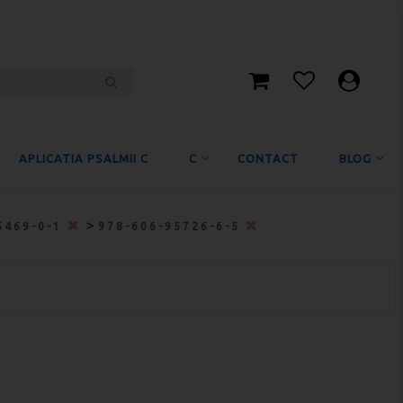
APLICATIA PSALMII C
C
CONTACT
BLOG
>
5469-0-1
978-606-95726-6-5