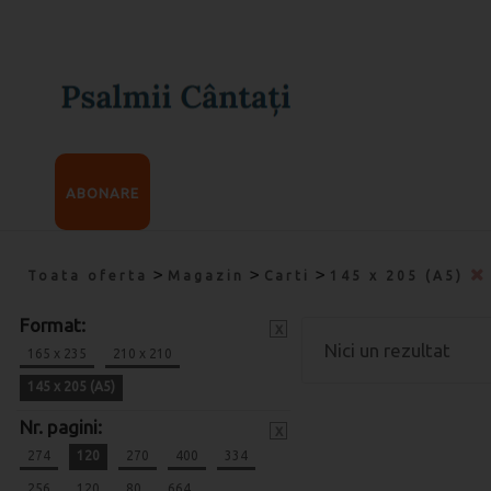
ABONARE
>
>
>
Toata oferta
Magazin
Carti
145 x 205 (A5)
Format:
x
Nici un rezultat
165 x 235
210 x 210
145 x 205 (A5)
Nr. pagini:
x
274
120
270
400
334
256
120
80
664