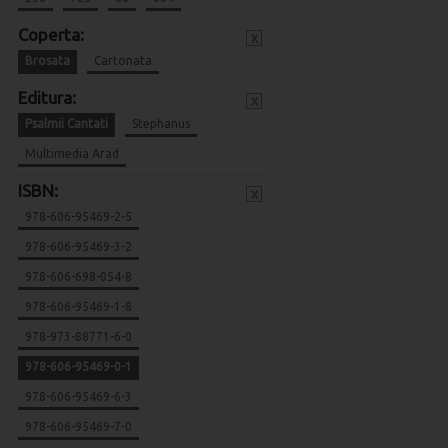
Coperta:
x
Brosata
Cartonata
Editura:
x
Psalmii Cantati
Stephanus
Multimedia Arad
ISBN:
x
978-606-95469-2-5
978-606-95469-3-2
978-606-698-054-8
978-606-95469-1-8
978-973-88771-6-0
978-606-95469-0-1
978-606-95469-6-3
978-606-95469-7-0