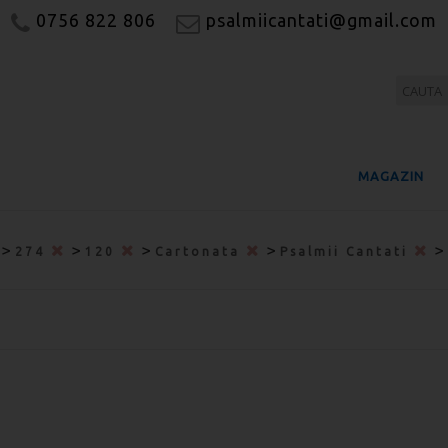
0756 822 806
psalmiicantati@gmail.com
MAGAZIN
>
>
>
>
>
274
120
Cartonata
Psalmii Cantati