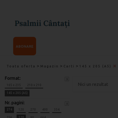
ABONARE
>
>
>
Toata oferta
Magazin
Carti
145 x 205 (A5)
Format:
x
Nici un rezultat
165 x 235
210 x 210
145 x 205 (A5)
Nr. pagini:
x
274
120
270
400
334
256
120
80
664