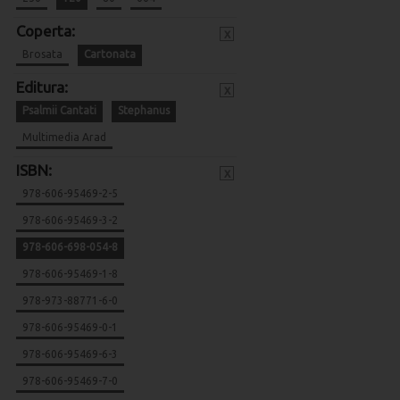
Coperta:
x
Brosata
Cartonata
Editura:
x
Psalmii Cantati
Stephanus
Multimedia Arad
ISBN:
x
978-606-95469-2-5
978-606-95469-3-2
978-606-698-054-8
978-606-95469-1-8
978-973-88771-6-0
978-606-95469-0-1
978-606-95469-6-3
978-606-95469-7-0