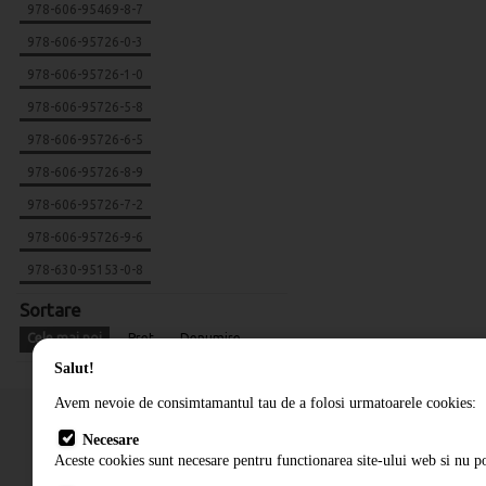
978-606-95469-8-7
978-606-95726-0-3
978-606-95726-1-0
978-606-95726-5-8
978-606-95726-6-5
978-606-95726-8-9
978-606-95726-7-2
978-606-95726-9-6
978-630-95153-0-8
Sortare
Cele mai noi
Pret
Denumire
Salut!
Avem nevoie de consimtamantul tau de a folosi urmatoarele cookies:
Necesare
Aceste cookies sunt necesare pentru functionarea site-ului web si nu po
Cum comand