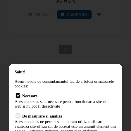
35 RON
DETALII
CUMPARA
1
Salut!
Avem nevoie de consimtamantul tau de a folosi urmatoarele
cookies:
Cum comand
Necesare
Livrare
Aceste cookies sunt necesare pentru functionarea site-ului
Contact
web si nu pot fi dezactivate
Termeni si conditii
De masurare si analiza
Politica de confidentialitate
Aceste cookies ne permit sa numaram utilizatorii care
ANPC
viziteaza site-ul sau cat de accesat este un anumit element din