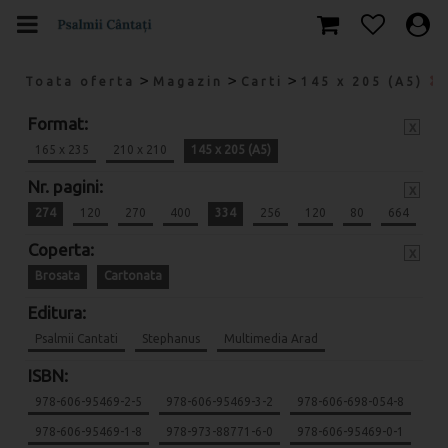
>
>
>
Toata oferta
Magazin
Carti
145 x 205 (A5)
Format:
x
165 x 235
210 x 210
145 x 205 (A5)
Nr. pagini:
x
274
120
270
400
334
256
120
80
664
Coperta:
x
Brosata
Cartonata
Editura:
Psalmii Cantati
Stephanus
Multimedia Arad
ISBN:
978-606-95469-2-5
978-606-95469-3-2
978-606-698-054-8
978-606-95469-1-8
978-973-88771-6-0
978-606-95469-0-1