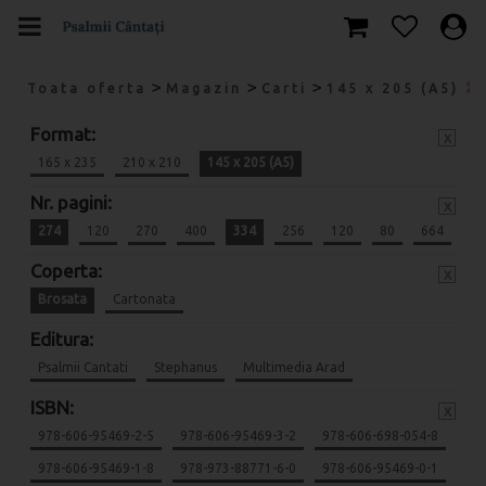
>
>
>
Toata oferta
Magazin
Carti
145 x 205 (A5)
Format:
x
165 x 235
210 x 210
145 x 205 (A5)
Nr. pagini:
x
274
120
270
400
334
256
120
80
664
Coperta:
x
Brosata
Cartonata
Editura:
Psalmii Cantati
Stephanus
Multimedia Arad
ISBN:
x
978-606-95469-2-5
978-606-95469-3-2
978-606-698-054-8
978-606-95469-1-8
978-973-88771-6-0
978-606-95469-0-1