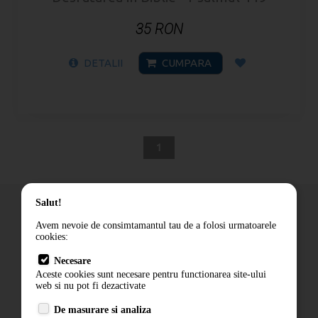
35 RON
DETALII
CUMPARA
1
Salut!
Avem nevoie de consimtamantul tau de a folosi urmatoarele
cookies:
Cum comand
Necesare
Livrare
Aceste cookies sunt necesare pentru functionarea site-ului
Contact
web si nu pot fi dezactivate
Termeni si conditii
De masurare si analiza
Politica de confidentialitate