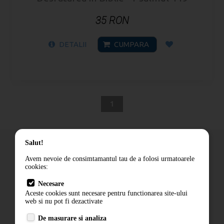
35 RON
DETALII
CUMPARA
1
Salut!
Avem nevoie de consimtamantul tau de a folosi urmatoarele
cookies:
Cum comand
Necesare
Livrare
Aceste cookies sunt necesare pentru functionarea site-ului
Contact
web si nu pot fi dezactivate
Termeni si conditii
De masurare si analiza
Politica de confidentialitate