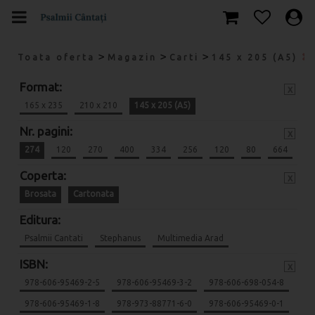
>
>
>
Toata oferta
Magazin
Carti
145 x 205 (A5)
Format:
x
165 x 235
210 x 210
145 x 205 (A5)
Nr. pagini:
x
274
120
270
400
334
256
120
80
664
Coperta:
x
Brosata
Cartonata
Editura:
Psalmii Cantati
Stephanus
Multimedia Arad
ISBN:
x
978-606-95469-2-5
978-606-95469-3-2
978-606-698-054-8
978-606-95469-1-8
978-973-88771-6-0
978-606-95469-0-1