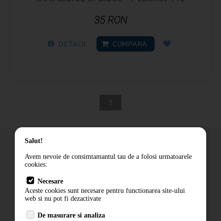
35 RON
DETALII
CUMPARA
1
Salut!
Avem nevoie de consimtamantul tau de a folosi urmatoarele
cookies:
Cum comand
Necesare
Livrare
Aceste cookies sunt necesare pentru functionarea site-ului
Contact
web si nu pot fi dezactivate
Termeni si conditii
De masurare si analiza
Politica de confidentialitate