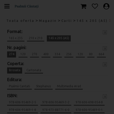
>
>
>
Toata oferta
Magazin
Carti
145 x 205 (A5)
Format:
x
165 x 235
210 x 210
145 x 205 (A5)
Nr. pagini:
x
274
120
270
400
334
256
120
80
664
Coperta:
x
Brosata
Cartonata
Editura:
Psalmii Cantati
Stephanus
Multimedia Arad
ISBN:
x
978-606-95469-2-5
978-606-95469-3-2
978-606-698-054-8
978-606-95469-1-8
978-973-88771-6-0
978-606-95469-0-1