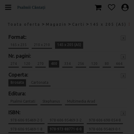
>
>
>
Toata oferta
Magazin
Carti
145 x 205 (A5)
Format:
x
165 x 235
210 x 210
145 x 205 (A5)
Nr. pagini:
x
274
120
270
400
334
256
120
80
664
Coperta:
x
Brosata
Cartonata
Editura:
Psalmii Cantati
Stephanus
Multimedia Arad
ISBN:
x
978-606-95469-2-5
978-606-95469-3-2
978-606-698-054-8
978-606-95469-1-8
978-973-88771-6-0
978-606-95469-0-1