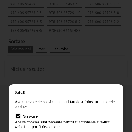
978-606-95469-6-3
978-606-95469-7-0
978-606-95469-8-7
978-606-95726-0-3
978-606-95726-1-0
978-606-95726-5-8
978-606-95726-6-5
978-606-95726-8-9
978-606-95726-7-2
978-606-95726-9-6
978-630-95153-0-8
Sortare
Cele mai noi
Pret
Denumire
Nici un rezultat
Salut!
Avem nevoie de consimtamantul tau de a folosi urmatoarele
cookies:
Cum comand
Necesare
Livrare
Aceste cookies sunt necesare pentru functionarea site-ului
Contact
web si nu pot fi dezactivate