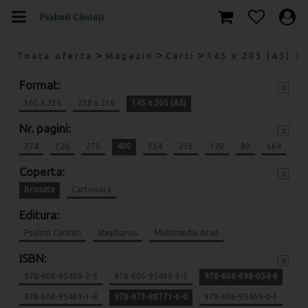
>
>
>
Toata oferta
Magazin
Carti
145 x 205 (A5)
Format:
x
165 x 235
210 x 210
145 x 205 (A5)
Nr. pagini:
x
274
120
270
400
334
256
120
80
664
Coperta:
x
Brosata
Cartonata
Editura:
Psalmii Cantati
Stephanus
Multimedia Arad
ISBN:
x
978-606-95469-2-5
978-606-95469-3-2
978-606-698-054-8
978-606-95469-1-8
978-973-88771-6-0
978-606-95469-0-1