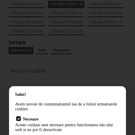
978-606-95469-6-3
978-606-95469-7-0
978-606-95469-8-7
978-606-95726-0-3
978-606-95726-1-0
978-606-95726-5-8
978-606-95726-6-5
978-606-95726-8-9
978-606-95726-7-2
978-606-95726-9-6
978-630-95153-0-8
Sortare
Cele mai noi
Pret
Denumire
Nici un rezultat
Salut!
Avem nevoie de consimtamantul tau de a folosi urmatoarele
cookies:
Cum comand
Necesare
Livrare
Aceste cookies sunt necesare pentru functionarea site-ului
Contact
web si nu pot fi dezactivate