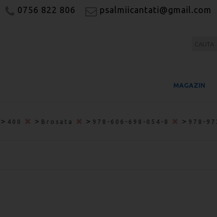
0756 822 806
psalmiicantati@gmail.com
MAGAZIN
>
>
>
>
400
Brosata
978-606-698-054-8
978-97