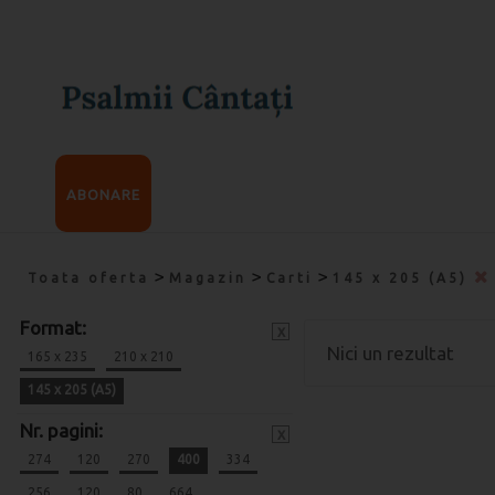
ABONARE
>
>
>
Toata oferta
Magazin
Carti
145 x 205 (A5)
Format:
x
Nici un rezultat
165 x 235
210 x 210
145 x 205 (A5)
Nr. pagini:
x
274
120
270
400
334
256
120
80
664