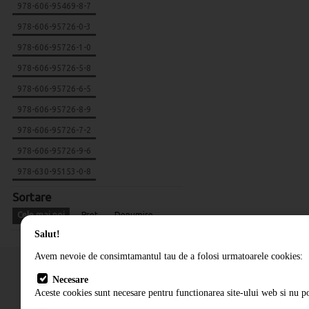
978-606-95469-8-7
978-606-95726-0-3
978-606-95726-1-0
978-606-95726-5-8
978-606-95726-6-5
978-606-95726-8-9
978-606-95726-7-2
978-606-95726-9-6
978-630-95153-0-8
Sortare
Cele mai noi
Pret
Denumire
Salut!
Avem nevoie de consimtamantul tau de a folosi urmatoarele cookies:
Necesare
Aceste cookies sunt necesare pentru functionarea site-ului web si nu po
Cum comand