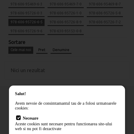
978-606-95469-6-3
978-606-95469-7-0
978-606-95469-8-7
978-606-95726-0-3
978-606-95726-1-0
978-606-95726-5-8
978-606-95726-6-5
978-606-95726-8-9
978-606-95726-7-2
978-606-95726-9-6
978-630-95153-0-8
Sortare
Cele mai noi
Pret
Denumire
Nici un rezultat
Salut!
Avem nevoie de consimtamantul tau de a folosi urmatoarele
cookies:
Cum comand
Necesare
Livrare
Aceste cookies sunt necesare pentru functionarea site-ului
Contact
web si nu pot fi dezactivate