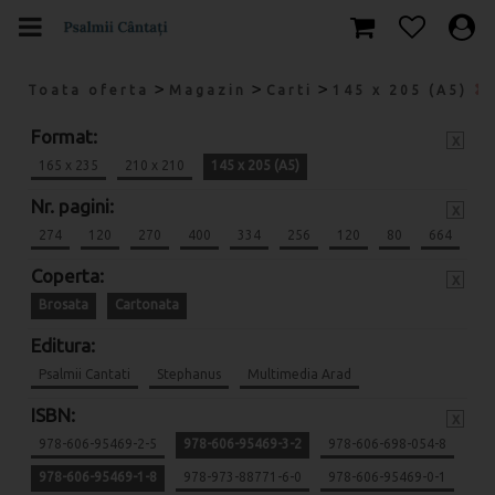
>
>
>
Toata oferta
Magazin
Carti
145 x 205 (A5)
Format:
x
165 x 235
210 x 210
145 x 205 (A5)
Nr. pagini:
x
274
120
270
400
334
256
120
80
664
Coperta:
x
Brosata
Cartonata
Editura:
Psalmii Cantati
Stephanus
Multimedia Arad
ISBN:
x
978-606-95469-2-5
978-606-95469-3-2
978-606-698-054-8
978-606-95469-1-8
978-973-88771-6-0
978-606-95469-0-1