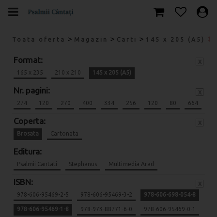
>
>
>
Toata oferta
Magazin
Carti
145 x 205 (A5)
Format:
x
165 x 235
210 x 210
145 x 205 (A5)
Nr. pagini:
x
274
120
270
400
334
256
120
80
664
Coperta:
x
Brosata
Cartonata
Editura:
Psalmii Cantati
Stephanus
Multimedia Arad
ISBN:
x
978-606-95469-2-5
978-606-95469-3-2
978-606-698-054-8
978-606-95469-1-8
978-973-88771-6-0
978-606-95469-0-1