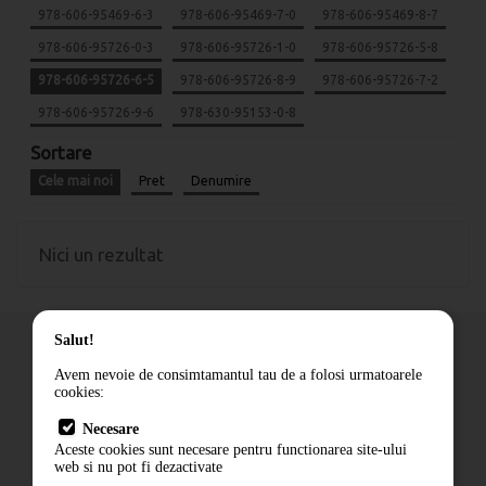
978-606-95469-6-3
978-606-95469-7-0
978-606-95469-8-7
978-606-95726-0-3
978-606-95726-1-0
978-606-95726-5-8
978-606-95726-6-5
978-606-95726-8-9
978-606-95726-7-2
978-606-95726-9-6
978-630-95153-0-8
Sortare
Cele mai noi
Pret
Denumire
Nici un rezultat
Salut!
Avem nevoie de consimtamantul tau de a folosi urmatoarele
cookies:
Cum comand
Necesare
Livrare
Aceste cookies sunt necesare pentru functionarea site-ului
Contact
web si nu pot fi dezactivate