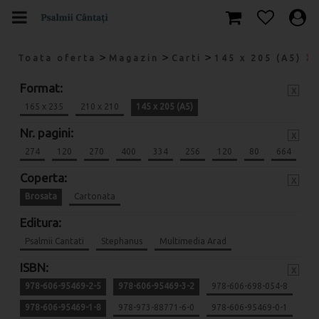
>
>
>
Toata oferta
Magazin
Carti
145 x 205 (A5)
Format:
x
165 x 235
210 x 210
145 x 205 (A5)
Nr. pagini:
x
274
120
270
400
334
256
120
80
664
Coperta:
x
Brosata
Cartonata
Editura:
Psalmii Cantati
Stephanus
Multimedia Arad
ISBN:
x
978-606-95469-2-5
978-606-95469-3-2
978-606-698-054-8
978-606-95469-1-8
978-973-88771-6-0
978-606-95469-0-1