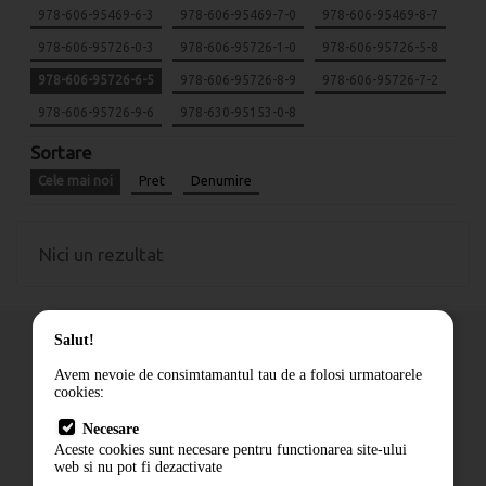
978-606-95469-6-3
978-606-95469-7-0
978-606-95469-8-7
978-606-95726-0-3
978-606-95726-1-0
978-606-95726-5-8
978-606-95726-6-5
978-606-95726-8-9
978-606-95726-7-2
978-606-95726-9-6
978-630-95153-0-8
Sortare
Cele mai noi
Pret
Denumire
Nici un rezultat
Salut!
Avem nevoie de consimtamantul tau de a folosi urmatoarele
cookies:
Cum comand
Necesare
Livrare
Aceste cookies sunt necesare pentru functionarea site-ului
Contact
web si nu pot fi dezactivate