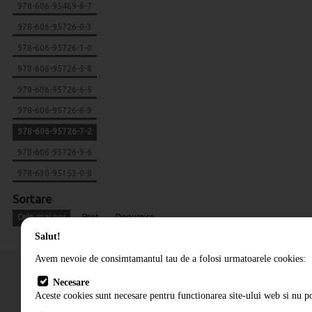
978-606-95469-8-7
978-606-95726-0-3
978-606-95726-1-0
978-606-95726-5-8
978-606-95726-6-5
978-606-95726-8-9
978-606-95726-7-2
978-606-95726-9-6
978-630-95153-0-8
Sortare
Cele mai noi
Pret
Denumire
Salut!
Avem nevoie de consimtamantul tau de a folosi urmatoarele cookies:
Necesare
Aceste cookies sunt necesare pentru functionarea site-ului web si nu po
Cum comand