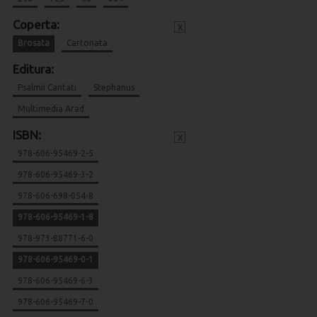
Coperta:
x
Brosata
Cartonata
Editura:
Psalmii Cantati
Stephanus
Multimedia Arad
ISBN:
x
978-606-95469-2-5
978-606-95469-3-2
978-606-698-054-8
978-606-95469-1-8
978-973-88771-6-0
978-606-95469-0-1
978-606-95469-6-3
978-606-95469-7-0