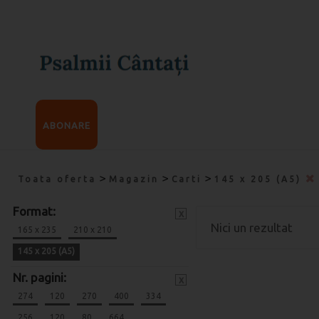
ABONARE
>
>
>
Toata oferta
Magazin
Carti
145 x 205 (A5)
Format:
x
Nici un rezultat
165 x 235
210 x 210
145 x 205 (A5)
Nr. pagini:
x
274
120
270
400
334
256
120
80
664