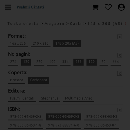
>
>
>
Toata oferta
Magazin
Carti
145 x 205 (A5)
Format:
x
165 x 235
210 x 210
145 x 205 (A5)
Nr. pagini:
x
274
120
270
400
334
256
120
80
664
Coperta:
x
Brosata
Cartonata
Editura:
Psalmii Cantati
Stephanus
Multimedia Arad
ISBN:
x
978-606-95469-2-5
978-606-95469-3-2
978-606-698-054-8
978-606-95469-1-8
978-973-88771-6-0
978-606-95469-0-1