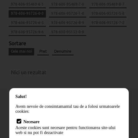
978-606-95469-6-3
978-606-95469-7-0
978-606-95469-8-7
978-606-95726-0-3
978-606-95726-1-0
978-606-95726-5-8
978-606-95726-6-5
978-606-95726-8-9
978-606-95726-7-2
978-606-95726-9-6
978-630-95153-0-8
Sortare
Cele mai noi
Pret
Denumire
Nici un rezultat
Salut!
Avem nevoie de consimtamantul tau de a folosi urmatoarele
cookies:
Cum comand
Necesare
Livrare
Aceste cookies sunt necesare pentru functionarea site-ului
Contact
web si nu pot fi dezactivate