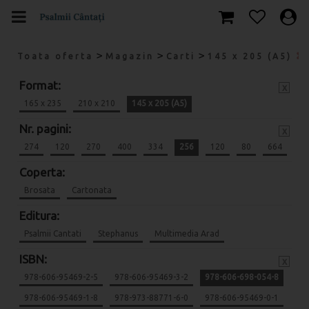
>
>
>
Toata oferta
Magazin
Carti
145 x 205 (A5)
Format:
x
165 x 235
210 x 210
145 x 205 (A5)
Nr. pagini:
x
274
120
270
400
334
256
120
80
664
Coperta:
Brosata
Cartonata
Editura:
Psalmii Cantati
Stephanus
Multimedia Arad
ISBN:
x
978-606-95469-2-5
978-606-95469-3-2
978-606-698-054-8
978-606-95469-1-8
978-973-88771-6-0
978-606-95469-0-1