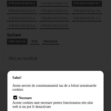
978-606-95469-6-3
978-606-95469-7-0
978-606-95469-8-7
978-606-95726-0-3
978-606-95726-1-0
978-606-95726-5-8
978-606-95726-6-5
978-606-95726-8-9
978-606-95726-7-2
978-606-95726-9-6
978-630-95153-0-8
Sortare
Cele mai noi
Pret
Denumire
Nici un rezultat
Salut!
Avem nevoie de consimtamantul tau de a folosi urmatoarele
cookies:
Cum comand
Necesare
Livrare
Aceste cookies sunt necesare pentru functionarea site-ului
Contact
web si nu pot fi dezactivate