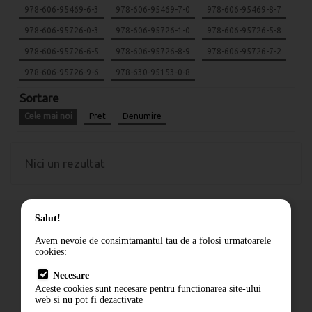
978-606-95469-6-3
978-606-95469-7-0
978-606-95469-8-7
978-606-95726-0-3
978-606-95726-1-0
978-606-95726-5-8
978-606-95726-6-5
978-606-95726-8-9
978-606-95726-7-2
978-606-95726-9-6
978-630-95153-0-8
Sortare
Cele mai noi
Pret
Denumire
Nici un rezultat
Salut!
Avem nevoie de consimtamantul tau de a folosi urmatoarele
cookies:
Cum comand
Necesare
Livrare
Aceste cookies sunt necesare pentru functionarea site-ului
Contact
web si nu pot fi dezactivate