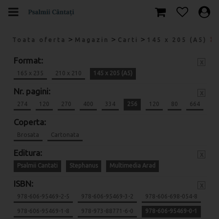
>
>
>
Toata oferta
Magazin
Carti
145 x 205 (A5)
Format:
x
165 x 235
210 x 210
145 x 205 (A5)
Nr. pagini:
x
274
120
270
400
334
256
120
80
664
Coperta:
Brosata
Cartonata
Editura:
x
Psalmii Cantati
Stephanus
Multimedia Arad
ISBN:
x
978-606-95469-2-5
978-606-95469-3-2
978-606-698-054-8
978-606-95469-1-8
978-973-88771-6-0
978-606-95469-0-1