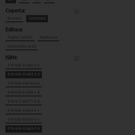
Coperta:
x
Brosata
Cartonata
Editura:
Psalmii Cantati
Stephanus
Multimedia Arad
ISBN:
x
978-606-95469-2-5
978-606-95469-3-2
978-606-698-054-8
978-606-95469-1-8
978-973-88771-6-0
978-606-95469-0-1
978-606-95469-6-3
978-606-95469-7-0