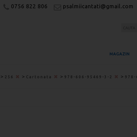
0756 822 806
psalmiicantati@gmail.com
MAGAZIN
>
>
>
>
256
Cartonata
978-606-95469-3-2
978-