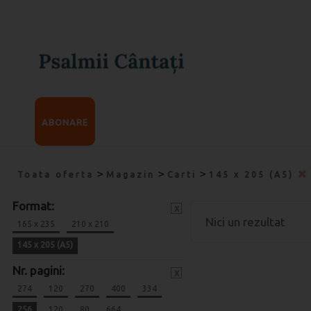
ABONARE
>
>
>
Toata oferta
Magazin
Carti
145 x 205 (A5)
Format:
x
Nici un rezultat
165 x 235
210 x 210
145 x 205 (A5)
Nr. pagini:
x
274
120
270
400
334
256
120
80
664