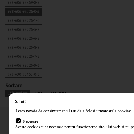
978-606-95469-8-7
978-606-95726-0-3
978-606-95726-1-0
978-606-95726-5-8
978-606-95726-6-5
978-606-95726-8-9
978-606-95726-7-2
978-606-95726-9-6
978-630-95153-0-8
Sortare
Cele mai noi
Pret
Denumire
Salut!
Avem nevoie de consimtamantul tau de a folosi urmatoarele cookies:
Necesare
Aceste cookies sunt necesare pentru functionarea site-ului web si nu po
Cum comand