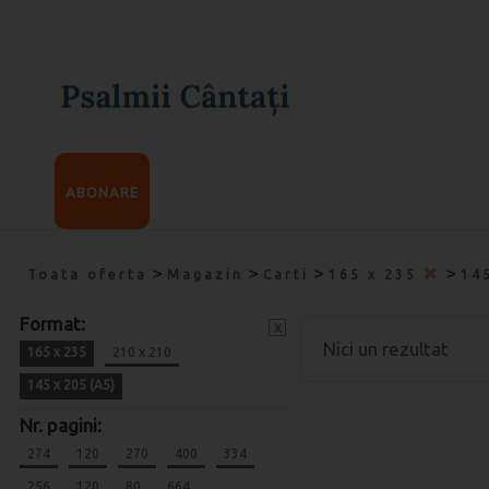
ABONARE
>
>
>
>
Toata oferta
Magazin
Carti
165 x 235
14
Format:
x
Nici un rezultat
165 x 235
210 x 210
145 x 205 (A5)
Nr. pagini:
274
120
270
400
334
256
120
80
664