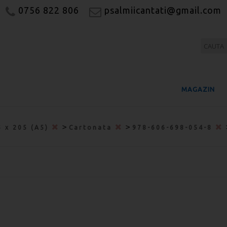
0756 822 806
psalmiicantati@gmail.com
MAGAZIN
>
>
5 x 205 (A5)
Cartonata
978-606-698-054-8