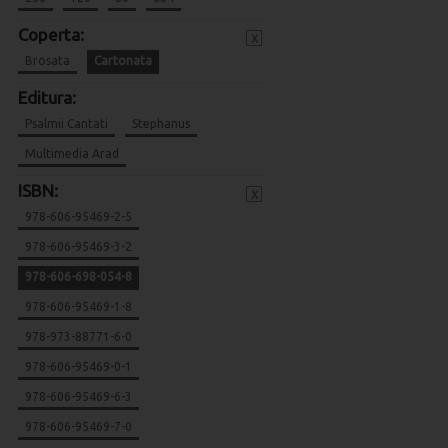
Coperta:
x
Brosata
Cartonata
Editura:
Psalmii Cantati
Stephanus
Multimedia Arad
ISBN:
x
978-606-95469-2-5
978-606-95469-3-2
978-606-698-054-8
978-606-95469-1-8
978-973-88771-6-0
978-606-95469-0-1
978-606-95469-6-3
978-606-95469-7-0