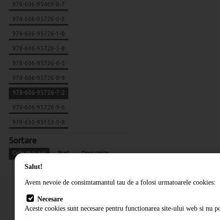
978-606-95469-8-7
978-606-95726-0-3
978-606-95726-1-0
978-606-95726-5-8
978-606-95726-6-5
978-606-95726-8-9
978-606-95726-7-2
978-606-95726-9-6
978-630-95153-0-8
Sortare
Cele mai noi
Pret
Denumire
Salut!
Avem nevoie de consimtamantul tau de a folosi urmatoarele cookies:
Necesare
Aceste cookies sunt necesare pentru functionarea site-ului web si nu po
Cum comand