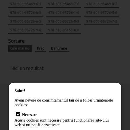
978-606-95469-6-3
978-606-95469-7-0
978-606-95469-8-7
978-606-95726-0-3
978-606-95726-1-0
978-606-95726-5-8
978-606-95726-6-5
978-606-95726-8-9
978-606-95726-7-2
978-606-95726-9-6
978-630-95153-0-8
Sortare
Cele mai noi
Pret
Denumire
Nici un rezultat
Salut!
Avem nevoie de consimtamantul tau de a folosi urmatoarele
cookies:
Cum comand
Necesare
Livrare
Aceste cookies sunt necesare pentru functionarea site-ului
Contact
web si nu pot fi dezactivate