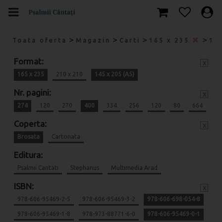
>
>
>
>
Toata oferta
Magazin
Carti
165 x 235
14
Format:
x
165 x 235
210 x 210
145 x 205 (A5)
Nr. pagini:
x
274
120
270
400
334
256
120
80
664
Coperta:
x
Brosata
Cartonata
Editura:
Psalmii Cantati
Stephanus
Multimedia Arad
ISBN:
x
978-606-95469-2-5
978-606-95469-3-2
978-606-698-054-8
978-606-95469-1-8
978-973-88771-6-0
978-606-95469-0-1