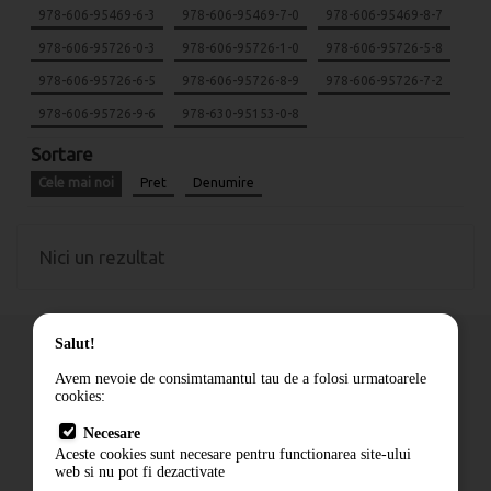
978-606-95469-6-3
978-606-95469-7-0
978-606-95469-8-7
978-606-95726-0-3
978-606-95726-1-0
978-606-95726-5-8
978-606-95726-6-5
978-606-95726-8-9
978-606-95726-7-2
978-606-95726-9-6
978-630-95153-0-8
Sortare
Cele mai noi
Pret
Denumire
Nici un rezultat
Salut!
Avem nevoie de consimtamantul tau de a folosi urmatoarele
cookies:
Cum comand
Necesare
Livrare
Aceste cookies sunt necesare pentru functionarea site-ului
Contact
web si nu pot fi dezactivate