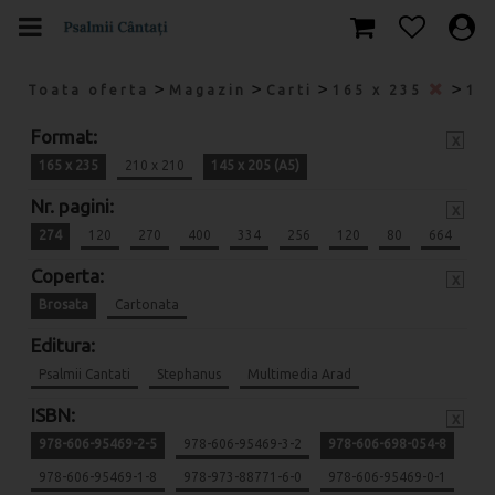
>
>
>
>
Toata oferta
Magazin
Carti
165 x 235
14
Format:
x
165 x 235
210 x 210
145 x 205 (A5)
Nr. pagini:
x
274
120
270
400
334
256
120
80
664
Coperta:
x
Brosata
Cartonata
Editura:
Psalmii Cantati
Stephanus
Multimedia Arad
ISBN:
x
978-606-95469-2-5
978-606-95469-3-2
978-606-698-054-8
978-606-95469-1-8
978-973-88771-6-0
978-606-95469-0-1