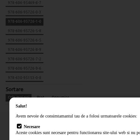
978-606-95469-8-7
978-606-95726-0-3
978-606-95726-1-0
978-606-95726-5-8
978-606-95726-6-5
978-606-95726-8-9
978-606-95726-7-2
978-606-95726-9-6
978-630-95153-0-8
Sortare
Cele mai noi
Pret
Denumire
Salut!
Avem nevoie de consimtamantul tau de a folosi urmatoarele cookies:
Necesare
Aceste cookies sunt necesare pentru functionarea site-ului web si nu po
Cum comand