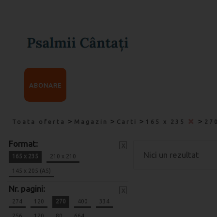
ABONARE
>
>
>
>
Toata oferta
Magazin
Carti
165 x 235
27
Format:
x
Nici un rezultat
165 x 235
210 x 210
145 x 205 (A5)
Nr. pagini:
x
274
120
270
400
334
256
120
80
664