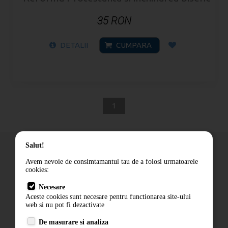
35 RON
DETALII
CUMPARA
1
Salut!
Avem nevoie de consimtamantul tau de a folosi urmatoarele
cookies:
Cum comand
Necesare
Livrare
Aceste cookies sunt necesare pentru functionarea site-ului
Contact
web si nu pot fi dezactivate
Termeni si conditii
De masurare si analiza
Politica de confidentialitate