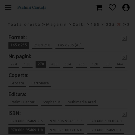
>
>
>
>
Toata oferta
Magazin
Carti
165 x 235
27
Format:
x
165 x 235
210 x 210
145 x 205 (A5)
Nr. pagini:
x
274
120
270
400
334
256
120
80
664
Coperta:
Brosata
Cartonata
Editura:
Psalmii Cantati
Stephanus
Multimedia Arad
ISBN:
x
978-606-95469-2-5
978-606-95469-3-2
978-606-698-054-8
978-606-95469-1-8
978-973-88771-6-0
978-606-95469-0-1