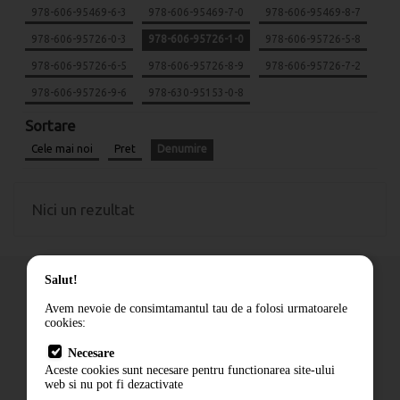
978-606-95469-6-3
978-606-95469-7-0
978-606-95469-8-7
978-606-95726-0-3
978-606-95726-1-0
978-606-95726-5-8
978-606-95726-6-5
978-606-95726-8-9
978-606-95726-7-2
978-606-95726-9-6
978-630-95153-0-8
Sortare
Cele mai noi
Pret
Denumire
Nici un rezultat
Salut!
Avem nevoie de consimtamantul tau de a folosi urmatoarele
cookies:
Cum comand
Necesare
Livrare
Aceste cookies sunt necesare pentru functionarea site-ului
Contact
web si nu pot fi dezactivate