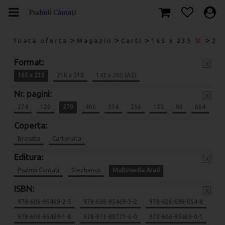
>
>
>
>
Toata oferta
Magazin
Carti
165 x 235
27
Format:
x
165 x 235
210 x 210
145 x 205 (A5)
Nr. pagini:
x
274
120
270
400
334
256
120
80
664
Coperta:
Brosata
Cartonata
Editura:
x
Psalmii Cantati
Stephanus
Multimedia Arad
ISBN:
x
978-606-95469-2-5
978-606-95469-3-2
978-606-698-054-8
978-606-95469-1-8
978-973-88771-6-0
978-606-95469-0-1