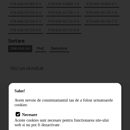
978-606-95469-6-3
978-606-95469-7-0
978-606-95469-8-7
978-606-95726-0-3
978-606-95726-1-0
978-606-95726-5-8
978-606-95726-6-5
978-606-95726-8-9
978-606-95726-7-2
978-606-95726-9-6
978-630-95153-0-8
Sortare
Cele mai noi
Pret
Denumire
Nici un rezultat
Salut!
Avem nevoie de consimtamantul tau de a folosi urmatoarele
cookies:
Cum comand
Necesare
Livrare
Aceste cookies sunt necesare pentru functionarea site-ului
Contact
web si nu pot fi dezactivate