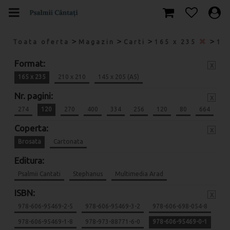
>
>
>
>
Toata oferta
Magazin
Carti
165 x 235
12
Format:
x
165 x 235
210 x 210
145 x 205 (A5)
Nr. pagini:
x
274
120
270
400
334
256
120
80
664
Coperta:
x
Brosata
Cartonata
Editura:
Psalmii Cantati
Stephanus
Multimedia Arad
ISBN:
x
978-606-95469-2-5
978-606-95469-3-2
978-606-698-054-8
978-606-95469-1-8
978-973-88771-6-0
978-606-95469-0-1