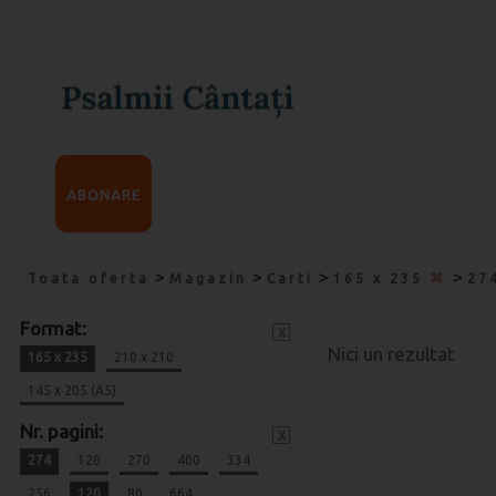
ABONARE
>
>
>
>
Toata oferta
Magazin
Carti
165 x 235
27
Format:
x
Nici un rezultat
165 x 235
210 x 210
145 x 205 (A5)
Nr. pagini:
x
274
120
270
400
334
256
120
80
664