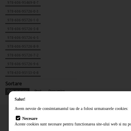
978-606-95469-8-7
978-606-95726-0-3
978-606-95726-1-0
978-606-95726-5-8
978-606-95726-6-5
978-606-95726-8-9
978-606-95726-7-2
978-606-95726-9-6
978-630-95153-0-8
Sortare
Cele mai noi
Pret
Denumire
Salut!
Avem nevoie de consimtamantul tau de a folosi urmatoarele cookies:
Necesare
Aceste cookies sunt necesare pentru functionarea site-ului web si nu po
Cum comand