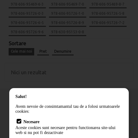
978-606-95469-6-3
978-606-95469-7-0
978-606-95469-8-7
978-606-95726-0-3
978-606-95726-1-0
978-606-95726-5-8
978-606-95726-6-5
978-606-95726-8-9
978-606-95726-7-2
978-606-95726-9-6
978-630-95153-0-8
Sortare
Cele mai noi
Pret
Denumire
Nici un rezultat
Salut!
Avem nevoie de consimtamantul tau de a folosi urmatoarele
cookies:
Cum comand
Necesare
Livrare
Aceste cookies sunt necesare pentru functionarea site-ului
Contact
web si nu pot fi dezactivate