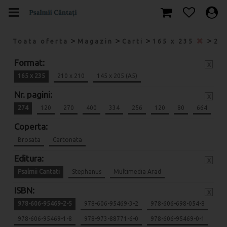
>
>
>
>
Toata oferta
Magazin
Carti
165 x 235
27
Format:
x
165 x 235
210 x 210
145 x 205 (A5)
Nr. pagini:
x
274
120
270
400
334
256
120
80
664
Coperta:
Brosata
Cartonata
Editura:
x
Psalmii Cantati
Stephanus
Multimedia Arad
ISBN:
x
978-606-95469-2-5
978-606-95469-3-2
978-606-698-054-8
978-606-95469-1-8
978-973-88771-6-0
978-606-95469-0-1