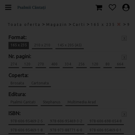
>
>
>
>
Toata oferta
Magazin
Carti
165 x 235
97
Format:
x
165 x 235
210 x 210
145 x 205 (A5)
Nr. pagini:
x
274
120
270
400
334
256
120
80
664
Coperta:
Brosata
Cartonata
Editura:
Psalmii Cantati
Stephanus
Multimedia Arad
ISBN:
x
978-606-95469-2-5
978-606-95469-3-2
978-606-698-054-8
978-606-95469-1-8
978-973-88771-6-0
978-606-95469-0-1