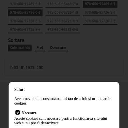
978-606-95469-6-3
978-606-95469-7-0
978-606-95469-8-7
978-606-95726-0-3
978-606-95726-1-0
978-606-95726-5-8
978-606-95726-6-5
978-606-95726-8-9
978-606-95726-7-2
978-606-95726-9-6
978-630-95153-0-8
Sortare
Cele mai noi
Pret
Denumire
Nici un rezultat
Salut!
Avem nevoie de consimtamantul tau de a folosi urmatoarele
cookies:
Cum comand
Necesare
Livrare
Aceste cookies sunt necesare pentru functionarea site-ului
Contact
web si nu pot fi dezactivate