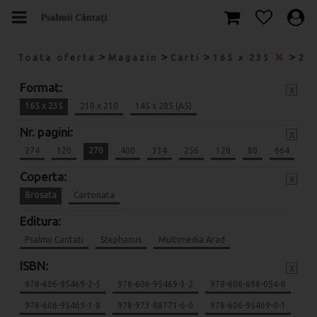
>
>
>
>
Toata oferta
Magazin
Carti
165 x 235
27
Format:
x
165 x 235
210 x 210
145 x 205 (A5)
Nr. pagini:
x
274
120
270
400
334
256
120
80
664
Coperta:
x
Brosata
Cartonata
Editura:
Psalmii Cantati
Stephanus
Multimedia Arad
ISBN:
x
978-606-95469-2-5
978-606-95469-3-2
978-606-698-054-8
978-606-95469-1-8
978-973-88771-6-0
978-606-95469-0-1