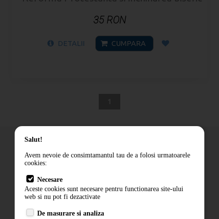
35 RON
DETALII
CUMPARA
1
Salut!
Avem nevoie de consimtamantul tau de a folosi urmatoarele
cookies:
Cum comand
Necesare
Livrare
Aceste cookies sunt necesare pentru functionarea site-ului
Contact
web si nu pot fi dezactivate
Termeni si conditii
De masurare si analiza
Politica de confidentialitate