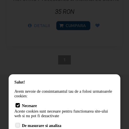
35 RON
DETALII
CUMPARA
1
Salut!
Avem nevoie de consimtamantul tau de a folosi urmatoarele
cookies:
Cum comand
Necesare
Livrare
Aceste cookies sunt necesare pentru functionarea site-ului
Contact
web si nu pot fi dezactivate
Termeni si conditii
De masurare si analiza
Politica de confidentialitate