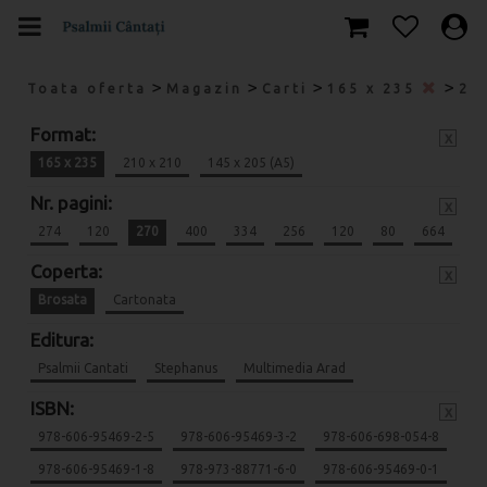
>
>
>
>
Toata oferta
Magazin
Carti
165 x 235
27
Format:
x
165 x 235
210 x 210
145 x 205 (A5)
Nr. pagini:
x
274
120
270
400
334
256
120
80
664
Coperta:
x
Brosata
Cartonata
Editura:
Psalmii Cantati
Stephanus
Multimedia Arad
ISBN:
x
978-606-95469-2-5
978-606-95469-3-2
978-606-698-054-8
978-606-95469-1-8
978-973-88771-6-0
978-606-95469-0-1