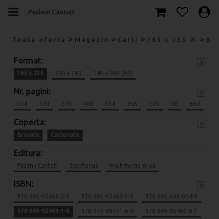
>
>
>
>
Toata oferta
Magazin
Carti
165 x 235
Br
Format:
x
165 x 235
210 x 210
145 x 205 (A5)
Nr. pagini:
x
274
120
270
400
334
256
120
80
664
Coperta:
x
Brosata
Cartonata
Editura:
Psalmii Cantati
Stephanus
Multimedia Arad
ISBN:
x
978-606-95469-2-5
978-606-95469-3-2
978-606-698-054-8
978-606-95469-1-8
978-973-88771-6-0
978-606-95469-0-1