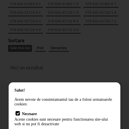
978-606-95469-6-3
978-606-95469-7-0
978-606-95469-8-7
978-606-95726-0-3
978-606-95726-1-0
978-606-95726-5-8
978-606-95726-6-5
978-606-95726-8-9
978-606-95726-7-2
978-606-95726-9-6
978-630-95153-0-8
Sortare
Cele mai noi
Pret
Denumire
Nici un rezultat
Salut!
Avem nevoie de consimtamantul tau de a folosi urmatoarele
cookies:
Cum comand
Necesare
Livrare
Aceste cookies sunt necesare pentru functionarea site-ului
Contact
web si nu pot fi dezactivate