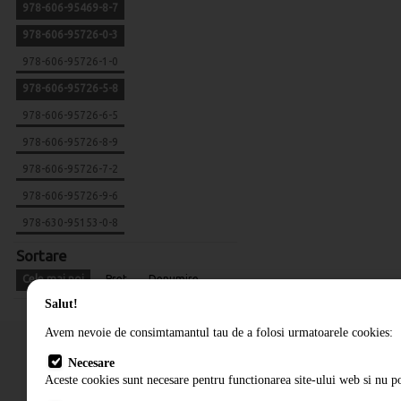
978-606-95469-8-7
978-606-95726-0-3
978-606-95726-1-0
978-606-95726-5-8
978-606-95726-6-5
978-606-95726-8-9
978-606-95726-7-2
978-606-95726-9-6
978-630-95153-0-8
Sortare
Cele mai noi
Pret
Denumire
Salut!
Avem nevoie de consimtamantul tau de a folosi urmatoarele cookies:
Necesare
Aceste cookies sunt necesare pentru functionarea site-ului web si nu po
Cum comand