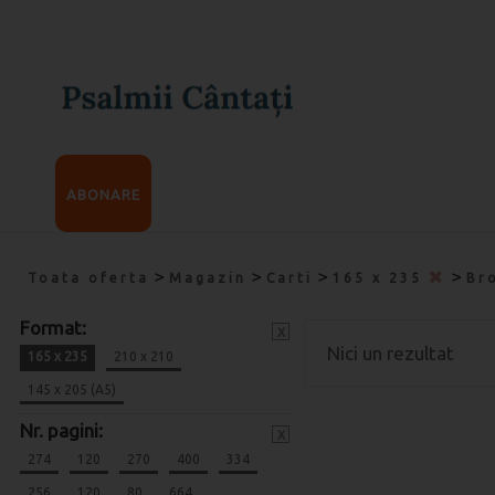
ABONARE
>
>
>
>
Toata oferta
Magazin
Carti
165 x 235
Br
Format:
x
Nici un rezultat
165 x 235
210 x 210
145 x 205 (A5)
Nr. pagini:
x
274
120
270
400
334
256
120
80
664