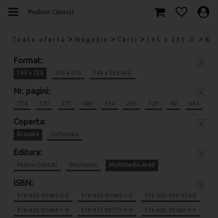
>
>
>
>
Toata oferta
Magazin
Carti
165 x 235
Br
Format:
x
165 x 235
210 x 210
145 x 205 (A5)
Nr. pagini:
x
274
120
270
400
334
256
120
80
664
Coperta:
x
Brosata
Cartonata
Editura:
x
Psalmii Cantati
Stephanus
Multimedia Arad
ISBN:
x
978-606-95469-2-5
978-606-95469-3-2
978-606-698-054-8
978-606-95469-1-8
978-973-88771-6-0
978-606-95469-0-1