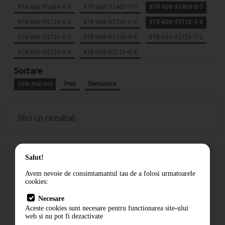
978-606-95469-6-3
978-606-95469-7-0
978-606-95469-8-7
978-606-95726-0-3
978-606-95726-1-0
978-606-95726-5-8
978-606-95726-6-5
978-606-95726-8-9
978-606-95726-7-2
978-606-95726-9-6
978-630-95153-0-8
Sortare
Cele mai noi
Pret
Denumire
Nici un rezultat
Salut!
Avem nevoie de consimtamantul tau de a folosi urmatoarele
cookies:
Cum comand
Necesare
Livrare
Aceste cookies sunt necesare pentru functionarea site-ului
Contact
web si nu pot fi dezactivate