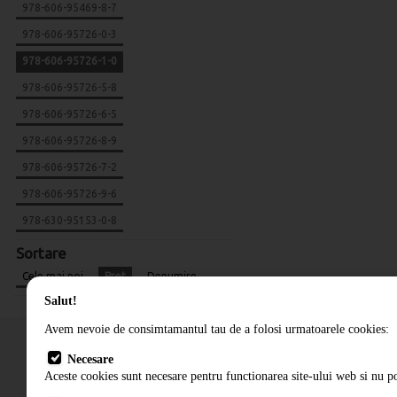
978-606-95469-8-7
978-606-95726-0-3
978-606-95726-1-0
978-606-95726-5-8
978-606-95726-6-5
978-606-95726-8-9
978-606-95726-7-2
978-606-95726-9-6
978-630-95153-0-8
Sortare
Cele mai noi
Pret
Denumire
Salut!
Avem nevoie de consimtamantul tau de a folosi urmatoarele cookies:
Necesare
Aceste cookies sunt necesare pentru functionarea site-ului web si nu po
Cum comand