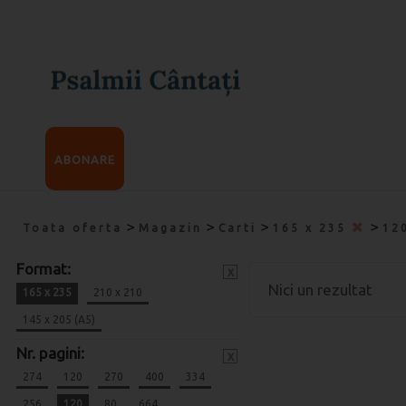
ABONARE
>
>
>
>
Toata oferta
Magazin
Carti
165 x 235
12
Format:
x
Nici un rezultat
165 x 235
210 x 210
145 x 205 (A5)
Nr. pagini:
x
274
120
270
400
334
256
120
80
664